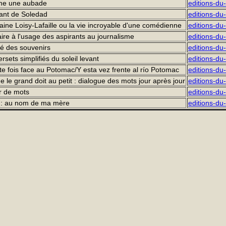
e une aubade
editions-d
ant de Soledad
editions-du
ine Loisy-Lafaille ou la vie incroyable d'une comédienne
editions-du-
aire à l'usage des aspirants au journalisme
editions-du
é des souvenirs
editions-du
rsets simplifiés du soleil levant
editions-du-
tte fois face au Potomac/Y esta vez frente al río Potomac
editions-du
e le grand doit au petit : dialogue des mots jour après jour
editions-du
ur de mots
editions-du
: au nom de ma mère
editions-d