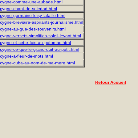
u-cygne-comme-une-aubade.html
-cygne-chant-de-soledad.html
cygne-germaine-loisy-lafaille.html
-cygne-breviaire-aspirants-journalisme.html
-cygne-au-gue-des-souvenirs.html
cygne-versets-simplifies-soleil-levant.html
-cygne-et-cette-fois-au-potomac.html
-cygne-ce-que-le-grand-doit-au-petit.html
-cygne-a-fleur-de-mots.html
u-cygne-cuba-au-nom-de-ma-mere.html
Retour Accueil