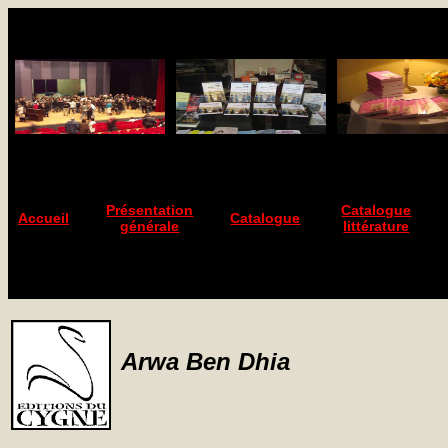
Présentation
Catalogue
Accueil
Catalogue
générale
littérature
Arwa Ben Dhia