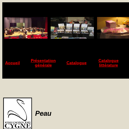
Présentation
Catalogue
Accueil
Catalogue
générale
littérature
Peau